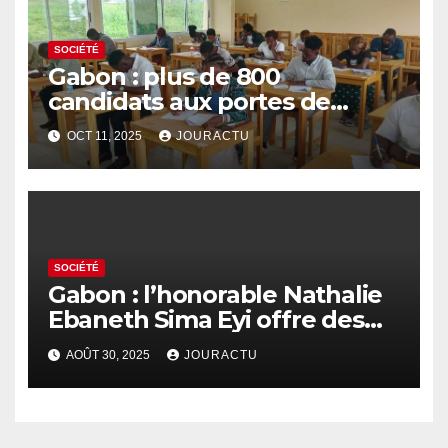
SOCIÉTÉ
Gabon : plus de 800
candidats aux portes de
l’Ecole nationale de
OCT 11, 2025
JOURACTU
développement rural d’Oyem
SOCIÉTÉ
Gabon : l’honorable Nathalie
Ebaneth Sima Eyi offre des
ordinateurs aux détenus de
AOÛT 30, 2025
JOURACTU
la prison d’Oyem