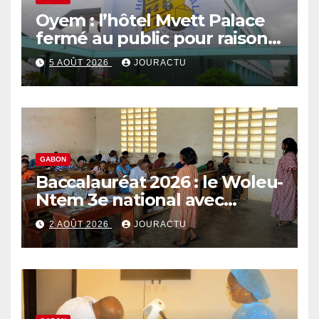
Oyem : l’hôtel Mvett Palace
fermé au public pour raison
des travaux
5 AOÛT 2026
JOURACTU
GABON
Baccalauréat 2026 : le Woleu-
Ntem 3e national avec
89,64% de taux de réussite
2 AOÛT 2026
JOURACTU