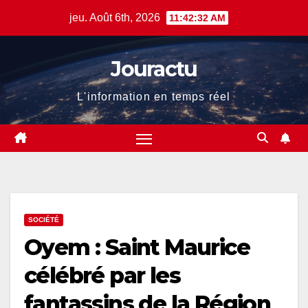
Skip
jeu. Août 6th, 2026
11:42:33 AM
to
content
Jouractu
L'information en temps réel
SOCIÉTÉ
Oyem : Saint Maurice
célébré par les
fantassins de la Région