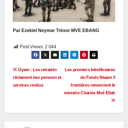
Par Ezekiel Neymar Trésor MVE EBANG
Post Views:
2 044
Navigation
Oyem : Les retraités
Les premiers bénéficiaires
réclament leur pension et
du Fonds Ntaam 3
de
services rendus
frontières remercient le
l’article
ministre Charles Mvé Ellah