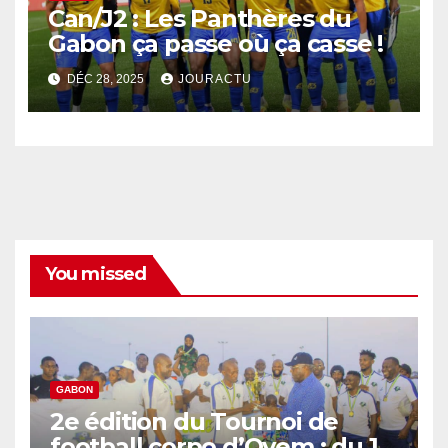
Can/J2 : Les Panthères du
Gabon ça passe où ça casse !
DÉC 28, 2025
JOURACTU
You missed
GABON
2e édition du Tournoi de
football corpo d’Oyem : du 12