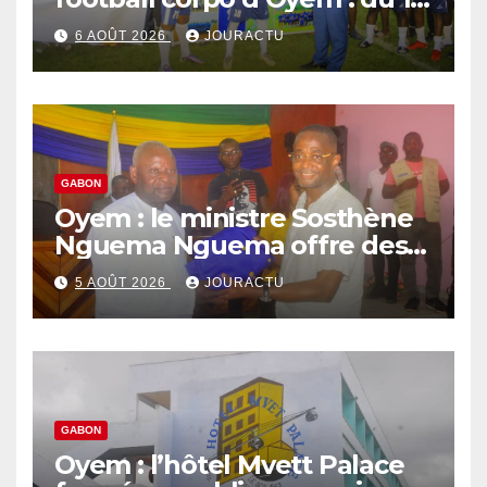
septembre au 3 octobre 2026
6 AOÛT 2026
JOURACTU
GABON
Oyem : le ministre Sosthène
Nguema Nguema offre des
nouvelles tenues aux chefs
5 AOÛT 2026
JOURACTU
de quartiers
GABON
Oyem : l’hôtel Mvett Palace