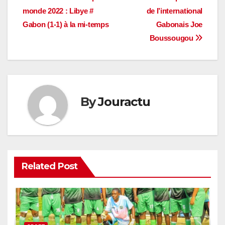
Navigation
monde 2022 : Libye #
de l’international
de
Gabon (1-1) à la mi-temps
Gabonais Joe
l’article
Boussougou
By
Jouractu
Related Post