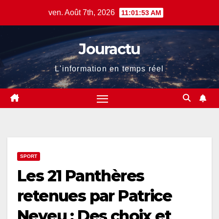
Skip
ven. Août 7th, 2026
11:01:54 AM
to
content
Jouractu
L'information en temps réel
SPORT
Les 21 Panthères
retenues par Patrice
Neveu : Des choix et