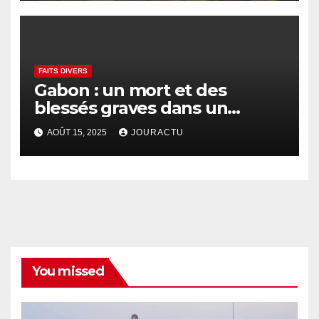
FAITS DIVERS
Gabon : un mort et des
blessés graves dans un
accident près de Mitzic
AOÛT 15, 2025
JOURACTU
You missed