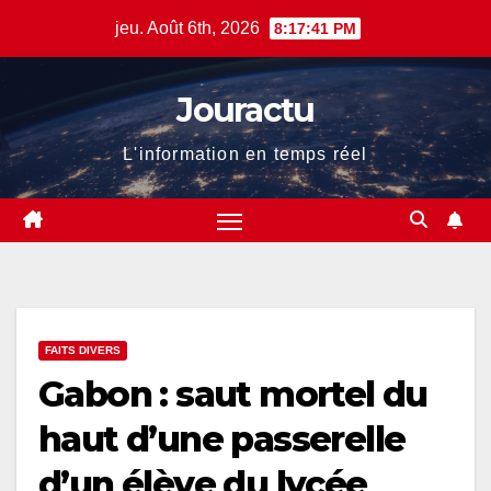
Skip
jeu. Août 6th, 2026
8:17:41 PM
to
content
Jouractu
L'information en temps réel
FAITS DIVERS
Gabon : saut mortel du
haut d’une passerelle
d’un élève du lycée