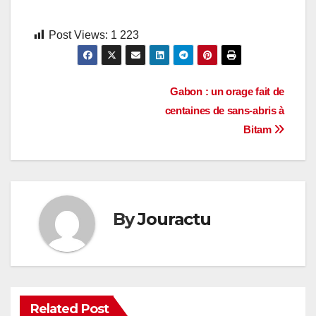
Post Views:
1 223
Navigation
Gabon : un orage fait de
centaines de sans-abris à
de
Bitam
l’article
By
Jouractu
Related Post