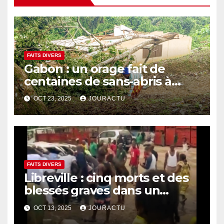
FAITS DIVERS
Gabon : un orage fait de
centaines de sans-abris à
Bitam
OCT 23, 2025
JOURACTU
FAITS DIVERS
Libreville : cinq morts et des
blessés graves dans un
accident de voiture au PK 13
OCT 13, 2025
JOURACTU