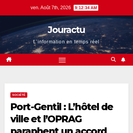
Skip
ven. Août 7th, 2026
9:12:35 AM
to
content
Jouractu
L'information en temps réel
SOCIÉTÉ
Port-Gentil : L’hôtel de
ville et l’OPRAG
paraphent un accord