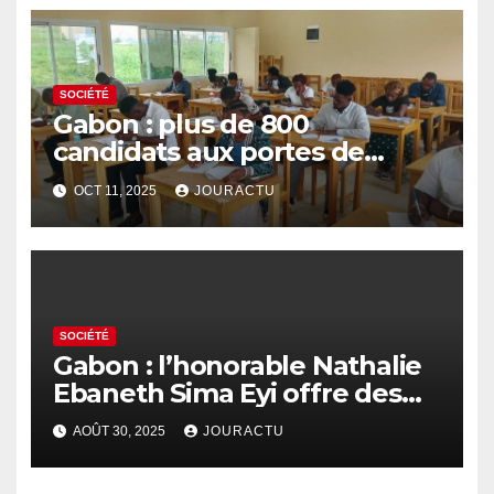
SOCIÉTÉ
Gabon : plus de 800
candidats aux portes de
l’Ecole nationale de
OCT 11, 2025
JOURACTU
développement rural d’Oyem
SOCIÉTÉ
Gabon : l’honorable Nathalie
Ebaneth Sima Eyi offre des
ordinateurs aux détenus de
AOÛT 30, 2025
JOURACTU
la prison d’Oyem