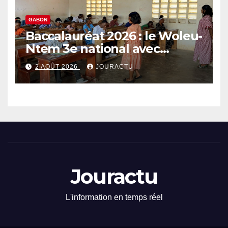
GABON
Baccalauréat 2026 : le Woleu-
Ntem 3e national avec
89,64% de taux de réussite
2 AOÛT 2026
JOURACTU
Jouractu
L'information en temps réel