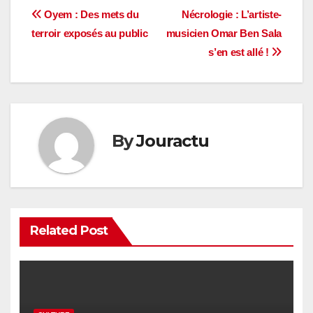
Navigation
Oyem : Des mets du
Nécrologie : L’artiste-
terroir exposés au public
musicien Omar Ben Sala
de
s’en est allé !
l’article
By
Jouractu
Related Post