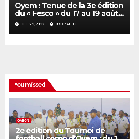
Oyem : Tenue de la 3e édition
du « Fesco » du 17 au 19 août
2023
JUIL 24, 2023
JOURACTU
You missed
GABON
2e édition du Tournoi de
football corpo d’Oyem : du 12