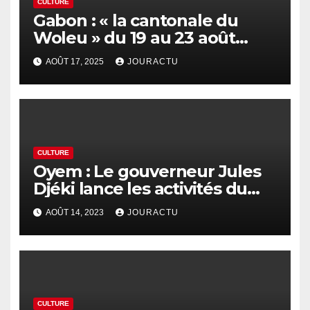
CULTURE
Gabon : « la cantonale du
Woleu » du 19 au 23 août
2025
AOÛT 17, 2025
JOURACTU
CULTURE
Oyem : Le gouverneur Jules
Djéki lance les activités du
« Festival de l’indépendance »
AOÛT 14, 2023
JOURACTU
CULTURE