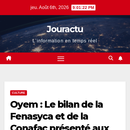
Skip
jeu. Août 6th, 2026
9:01:23 PM
to
content
Jouractu
L'information en temps réel
CULTURE
Oyem : Le bilan de la
Fenasyca et de la
Conafac présenté aux