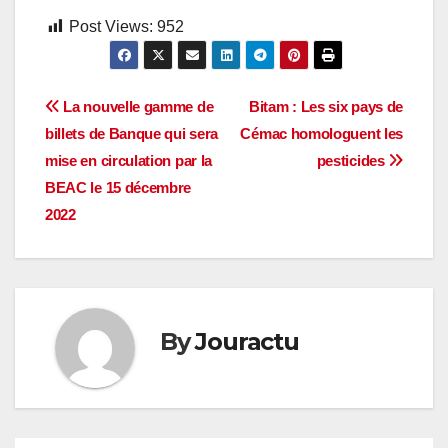
Post Views:
952
Navigation
La nouvelle gamme de
Bitam : Les six pays de
billets de Banque qui sera
Cémac homologuent les
de
mise en circulation par la
pesticides
l’article
BEAC le 15 décembre
2022
By
Jouractu