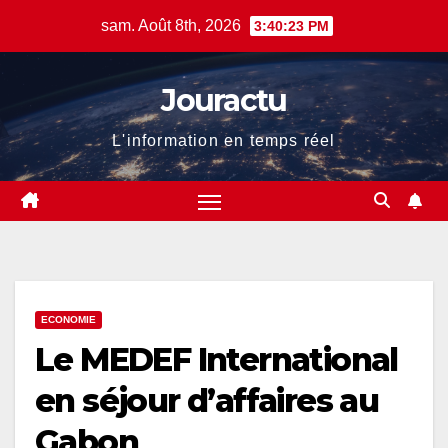
Skip
sam. Août 8th, 2026
3:40:23 PM
to
content
Jouractu
L'information en temps réel
ECONOMIE
Le MEDEF International
en séjour d’affaires au
Gabon