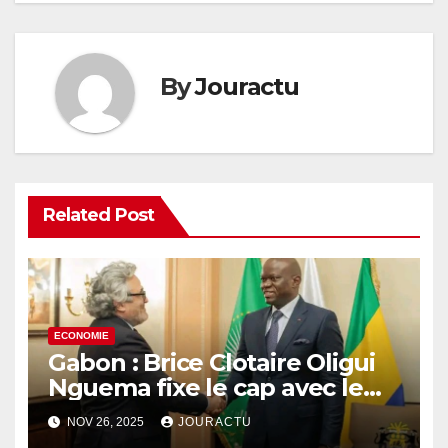
By
Jouractu
Related Post
ECONOMIE
Gabon : Brice Clotaire Oligui
Nguema fixe le cap avec le
Medef International
NOV 26, 2025
JOURACTU