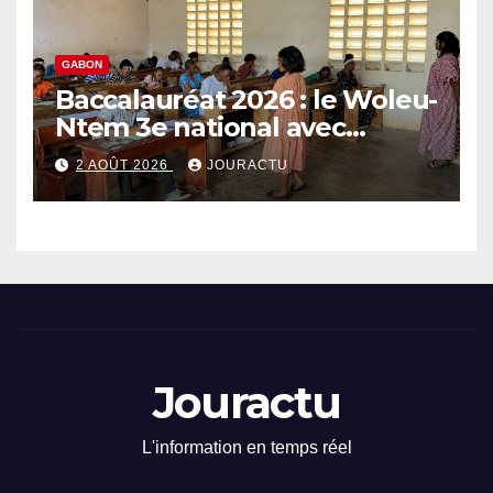
GABON
Baccalauréat 2026 : le Woleu-
Ntem 3e national avec
89,64% de taux de réussite
2 AOÛT 2026
JOURACTU
Jouractu
L'information en temps réel