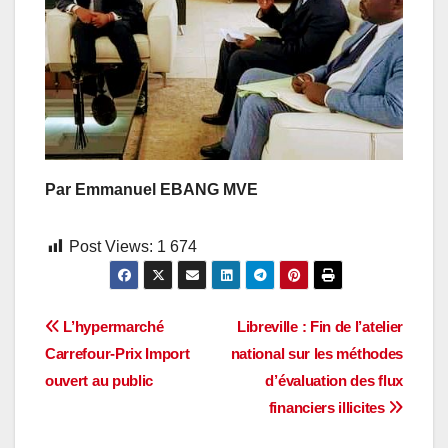
Par Emmanuel EBANG MVE
Post Views:
1 674
Navigation
L’hypermarché
Libreville : Fin de l’atelier
Carrefour-Prix Import
national sur les méthodes
de
ouvert au public
d’évaluation des flux
l’article
financiers illicites