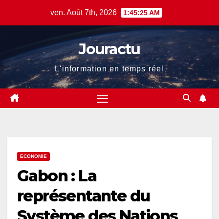
Skip
ven. Août 7th, 2026
1:45:25 AM
to
content
Jouractu
L'information en temps réel
ECONOMIE
Gabon : La
représentante du
Système des Nations