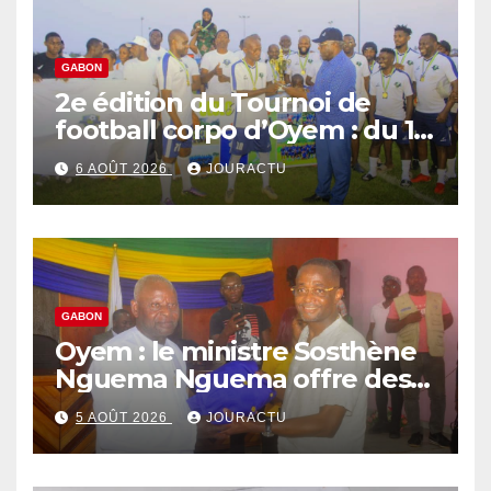
GABON
2e édition du Tournoi de
football corpo d’Oyem : du 12
septembre au 3 octobre 2026
6 AOÛT 2026
JOURACTU
GABON
Oyem : le ministre Sosthène
Nguema Nguema offre des
nouvelles tenues aux chefs
5 AOÛT 2026
JOURACTU
de quartiers