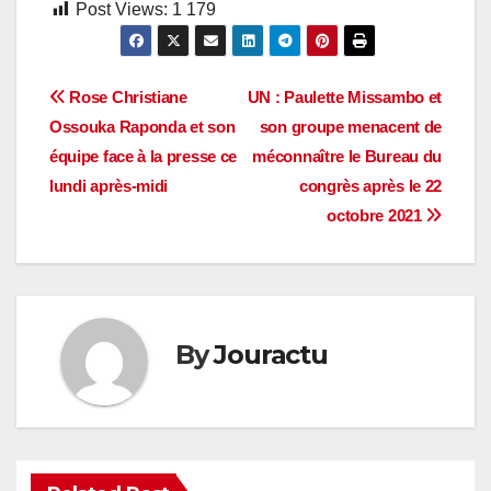
Post Views:
1 179
Navigation
Rose Christiane
UN : Paulette Missambo et
Ossouka Raponda et son
son groupe menacent de
de
équipe face à la presse ce
méconnaître le Bureau du
l’article
lundi après-midi
congrès après le 22
octobre 2021
By
Jouractu