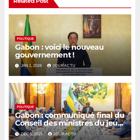
Related Post
POLITIQUE
Gabon : voici le nouveau
gouvernement !
JAN 1, 2026
JOURACTU
POLITIQUE
Gabon : communiqué final du
Conseil des ministres du jeudi
4 décembre 2025
DÉC 5, 2025
JOURACTU