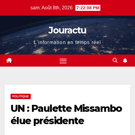
Skip
sam. Août 8th, 2026
7:22:08 PM
to
content
Jouractu
L'information en temps réel
POLITIQUE
UN : Paulette Missambo
élue présidente