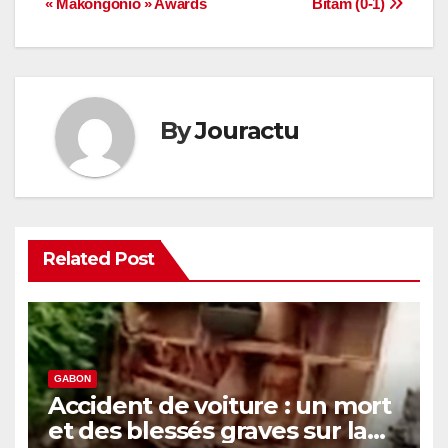
« Makongonio » Awards
Bitam (0-1)
l’article
By
Jouractu
Related Post
GABON
Accident de voiture : un mort
et des blessés graves sur la