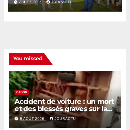
AOÛT 6, 2026
JOURACTU
You missed
GABON
Accident de voiture : un mort
et des blessés graves sur la
route économique
9 AOÛT 2026
JOURACTU