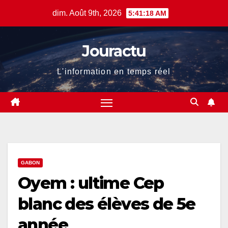
Skip
dim. Août 9th, 2026
5:41:19 AM
to
content
Jouractu
L'information en temps réel
GABON
Oyem : ultime Cep
blanc des élèves de 5e
année