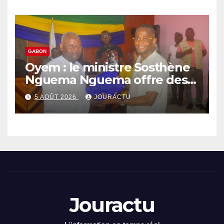
GABON
Oyem : le ministre Sosthène
Nguema Nguema offre des
nouvelles tenues aux chefs
5 AOÛT 2026
JOURACTU
de quartiers
Jouractu