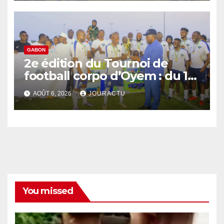
GABON
2e édition du Tournoi de
football corpo d’Oyem : du 12
septembre au 3 octobre 2026
AOÛT 6, 2026
JOURACTU
You missed