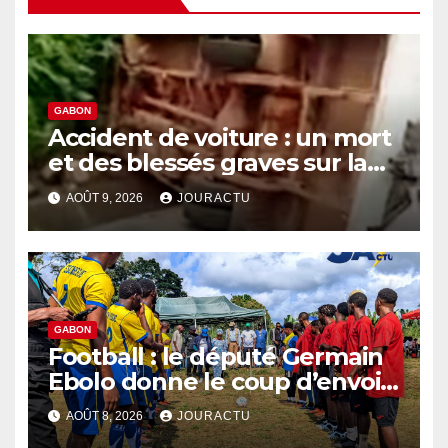
GABON
Accident de voiture : un mort
et des blessés graves sur la
route économique
AOÛT 9, 2026
JOURACTU
GABON
Football : le député Germain
Ebolo donne le coup d’envoi
du Tournoi Pierre Claver
AOÛT 8, 2026
JOURACTU
Zeng Ebome