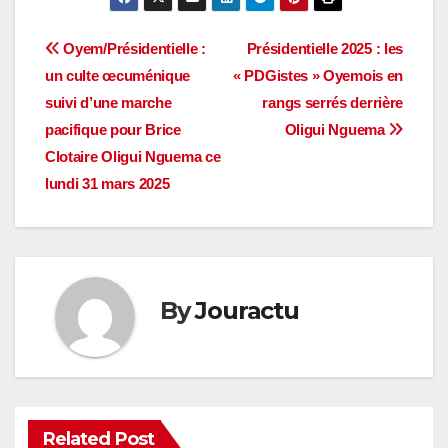
Navigation
Oyem/Présidentielle :
Présidentielle 2025 : les
un culte œcuménique
« PDGistes » Oyemois en
de
suivi d’une marche
rangs serrés derrière
l’article
pacifique pour Brice
Oligui Nguema
Clotaire Oligui Nguema ce
lundi 31 mars 2025
By
Jouractu
Related Post