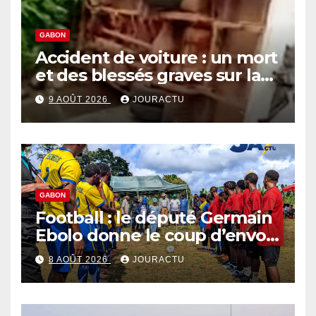
GABON
Accident de voiture : un mort
et des blessés graves sur la
route économique
9 AOÛT 2026
JOURACTU
GABON
Football : le député Germain
Ebolo donne le coup d’envoi
du Tournoi Pierre Claver
8 AOÛT 2026
JOURACTU
Zeng Ebome