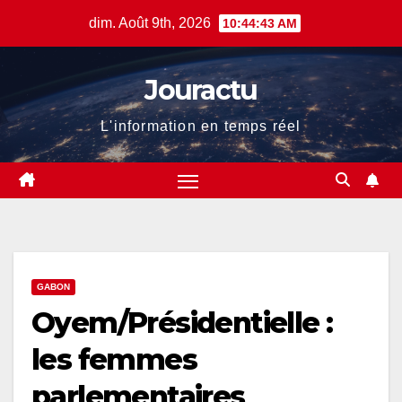
Skip
dim. Août 9th, 2026
10:44:44 AM
to
content
Jouractu
L'information en temps réel
GABON
Oyem/Présidentielle :
les femmes
parlementaires