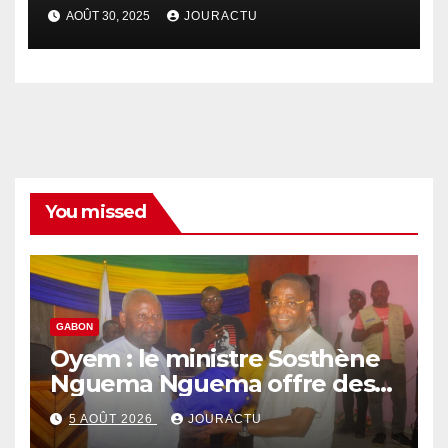
ordinateurs aux détenus de
AOÛT 30, 2025
JOURACTU
la prison d’Oyem
You missed
GABON
Oyem : le ministre Sosthène
Nguema Nguema offre des
nouvelles tenues aux chefs
5 AOÛT 2026
JOURACTU
de quartiers