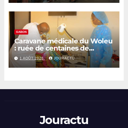
GABON
Caravane médicale du Woleu
: ruée de centaines de
malades vers Zogongone
1 AOÛT 2026
JOURACTU
Jouractu