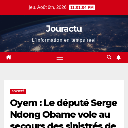
Skip
jeu. Août 6th, 2026
11:01:04 PM
to
content
Jouractu
L'information en temps réel
SOCIÉTÉ
Oyem : Le député Serge
Ndong Obame vole au
secours des sinistrés de