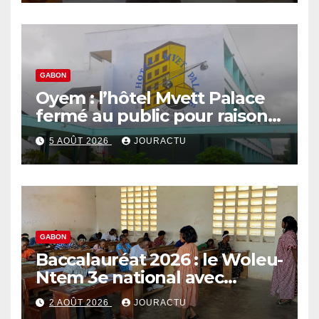
GABON
Oyem : l’hôtel Mvett Palace
fermé au public pour raison
des travaux
5 AOÛT 2026
JOURACTU
GABON
Baccalauréat 2026 : le Woleu-
Ntem 3e national avec
89,64% de taux de réussite
2 AOÛT 2026
JOURACTU