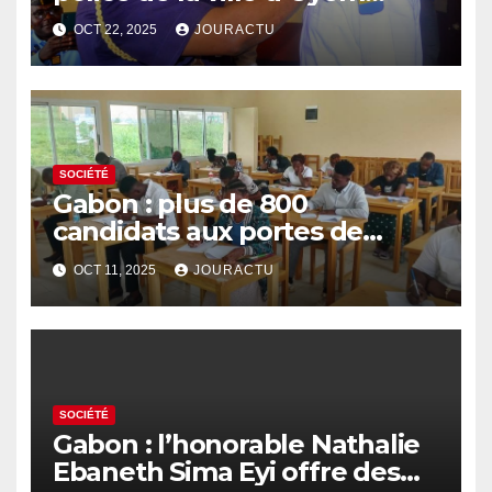
décoré de la médaille de
OCT 22, 2025
JOURACTU
« courage et de
dévouement »
SOCIÉTÉ
Gabon : plus de 800
candidats aux portes de
l’Ecole nationale de
OCT 11, 2025
JOURACTU
développement rural d’Oyem
SOCIÉTÉ
Gabon : l’honorable Nathalie
Ebaneth Sima Eyi offre des