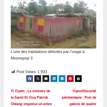
L’une des habitations détruites par l’orage à
Mvomayop 3
Post Views:
1 933
Navigation
Oyem : Le ministre de
Oyem/Sécurité
la Santé Dr Guy Patrick
pénitentiaire : Port de
de
Obiang organise un arbre
galons de quatre