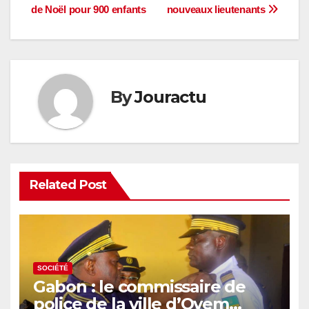
l’article
de Noël pour 900 enfants
nouveaux lieutenants
By
Jouractu
Related Post
SOCIÉTÉ
Gabon : le commissaire de
police de la ville d’Oyem