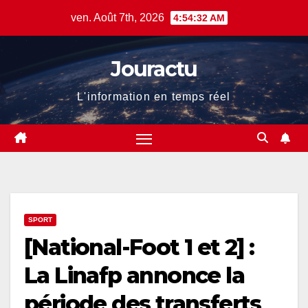
Skip
ven. Août 7th, 2026
4:54:33 AM
to
content
Jouractu
L'information en temps réel
SPORT
[National-Foot 1 et 2] :
La Linafp annonce la
période des transferts