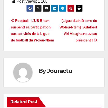
Post Views:
1 168
Navigation
Football : L’US Bitam
[Ligue d’athlétisme du
suspend sa participation
Woleu-Ntem] : Adalbert
de
aux activités de la Ligue
Aki Abagha nouveau
l’article
de football du Woleu-Ntem
président !
By
Jouractu
Related Post