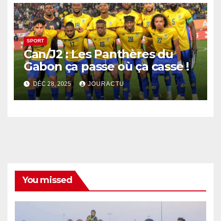
SPORT
Can/J2 : Les Panthères du
Gabon ça passe où ça casse !
DÉC 28, 2025
JOURACTU
You missed