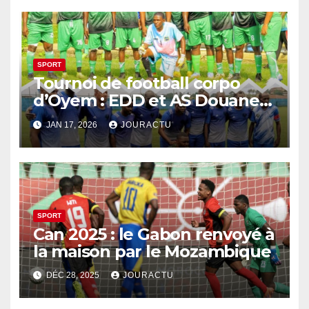
SPORT
Tournoi de football corpo
d’Oyem : EDD et AS Douanes
en finale
JAN 17, 2026
JOURACTU
SPORT
Can 2025 : le Gabon renvoyé à
la maison par le Mozambique
DÉC 28, 2025
JOURACTU