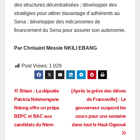
des structures décentralisées ; développer des
stratégies pour attirer davantage d’adhérents au
Sena ; développer des mécanismes de
financement du Sena pour assurer son autonomie.
Par Chrisaint Messie NKILI EBANG
Post Views:
1 029
Navigation
Bitam : La députée
[Après la grève des élèves
Patricia Ndemengane
de Franceville] : Le
de
Ndong offre un prépa
gouverneur suspend les
l’article
BEPC et BAC aux
cours pour une semaine
candidats du Ntem
dans tout le Haut-Ogooué