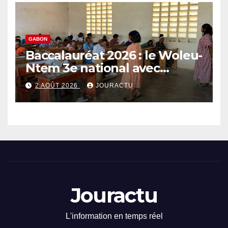
GABON
Baccalauréat 2026 : le Woleu-
Ntem 3e national avec
89,64% de taux de réussite
2 AOÛT 2026
JOURACTU
Jouractu
L'information en temps réel