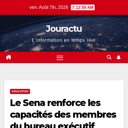
Skip
ven. Août 7th, 2026
7:12:59 AM
to
content
Jouractu
L'information en temps réel
EDUCATION
Le Sena renforce les
capacités des membres
du bureau exécutif