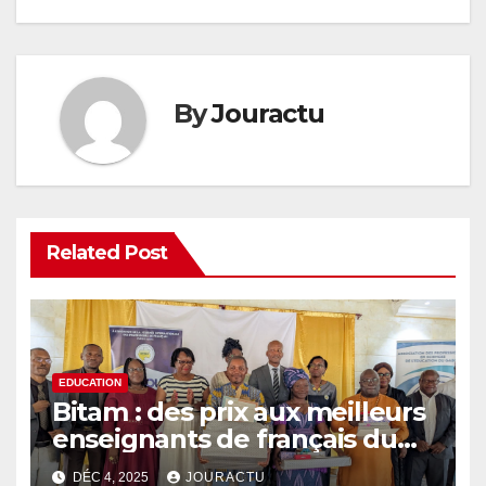
By
Jouractu
Related Post
EDUCATION
Bitam : des prix aux meilleurs
enseignants de français du
Gabon
DÉC 4, 2025
JOURACTU