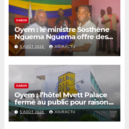
GABON
Oyem : le ministre Sosthène
Nguema Nguema offre des
nouvelles tenues aux chefs
5 AOÛT 2026
JOURACTU
de quartiers
GABON
Oyem : l’hôtel Mvett Palace
fermé au public pour raison
des travaux
5 AOÛT 2026
JOURACTU