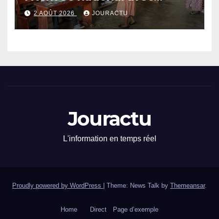
89,64% de taux de réussite
2 AOÛT 2026
JOURACTU
Jouractu
L'information en temps réel
Proudly powered by WordPress
|
Theme: News Talk by
Themeansar
.
Home
Direct
Page d’exemple