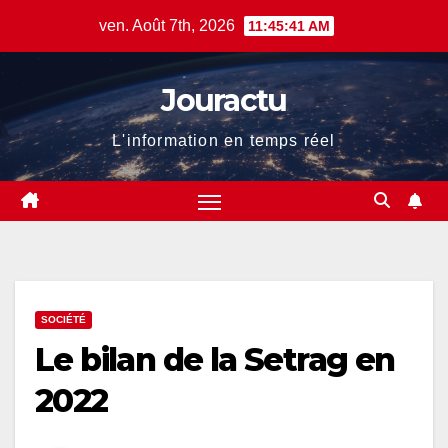
Skip
ven. Août 7th, 2026
11:45:41 AM
to
content
Jouractu
L'information en temps réel
SOCIÉTÉ
Le bilan de la Setrag en
2022