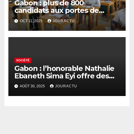
Gabon : plus de 800
candidats aux portes de
l’Ecole nationale de
OCT 11, 2025
JOURACTU
développement rural d’Oyem
SOCIÉTÉ
Gabon : l’honorable Nathalie
Ebaneth Sima Eyi offre des
ordinateurs aux détenus de
AOÛT 30, 2025
JOURACTU
la prison d’Oyem