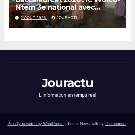
Ntem 3e national avec
89,64% de taux de réussite
2 AOÛT 2026
JOURACTU
Jouractu
L'information en temps réel
Proudly powered by WordPress
|
Theme: News Talk by
Themeansar
.