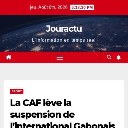
Skip
jeu. Août 6th, 2026
5:18:30 PM
to
content
Jouractu
L'information en temps réel
SPORT
La CAF lève la
suspension de
l’international Gabonais