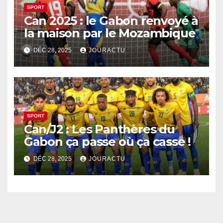
SPORT
Can 2025 : le Gabon renvoyé à
la maison par le Mozambique
DÉC 28, 2025
JOURACTU
SPORT
Can/J2 : Les Panthères du
Gabon ça passe où ça casse !
DÉC 28, 2025
JOURACTU