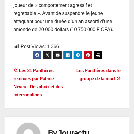
joueur de « comportement agressif et
regrettable ». Avant de suspendre le jeune
attaquant pour une durée d’un an assorti d’une
amende de 20 000 dollars (10 750 000 F CFA).
Post Views:
1 366
Navigation
Les 21 Panthères
Les Panthères dans le
retenues par Patrice
groupe de la mort
de
Neveu : Des choix et des
l’article
interrogations
By
Jouractu