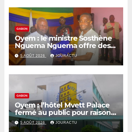
GABON
Oyem : le ministre Sosthène
Nguema Nguema offre des
nouvelles tenues aux chefs
5 AOÛT 2026
JOURACTU
de quartiers
GABON
Oyem : l’hôtel Mvett Palace
fermé au public pour raison
des travaux
5 AOÛT 2026
JOURACTU