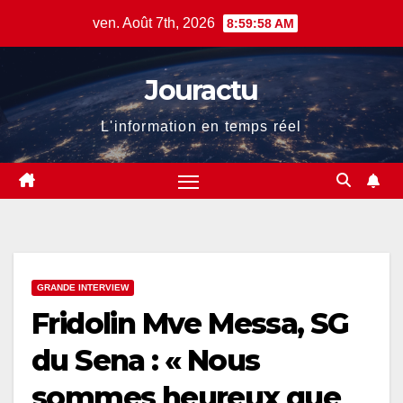
Skip
ven. Août 7th, 2026
8:59:59 AM
to
content
Jouractu
L'information en temps réel
GRANDE INTERVIEW
Fridolin Mve Messa, SG
du Sena : « Nous
sommes heureux que