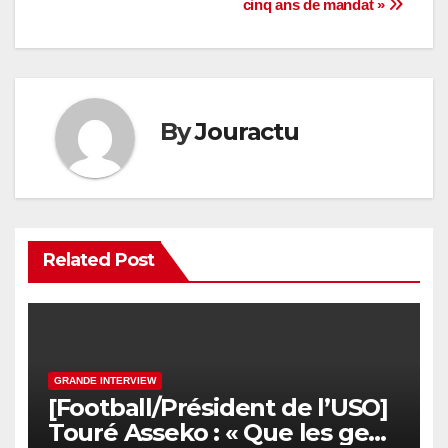
cinq ans de mandat »
By
Jouractu
Related Post
GRANDE INTERVIEW
[Football/Président de l’USO]
Touré Asseko : « Que les gens