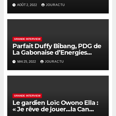
me laissent aller jusqu’au
AOÛT 2, 2022
JOURACTU
bout de mes cinq ans de
mandat »
GRANDE INTERVIEW
Parfait Duffy Bibang, PDG de
La Gabonaise d’Energies
(LGE) : « Nous sommes les
MAI 25, 2022
JOURACTU
premiers fabriquants des
transformateurs dans la sous-
région, nous souhaitons être
épaulé par l’État »
GRANDE INTERVIEW
Le gardien Loïc Owono Ella :
« Je rêve de jouer…la Can
avec mon pays le Gabon »