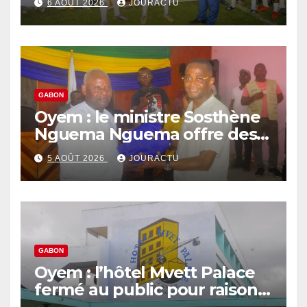
6 AOÛT 2026
JOURACTU
GABON
Oyem : le ministre Sosthène
Nguema Nguema offre des
nouvelles tenues aux chefs
5 AOÛT 2026
JOURACTU
de quartiers
GABON
Oyem : l’hôtel Mvett Palace
fermé au public pour raison
des travaux