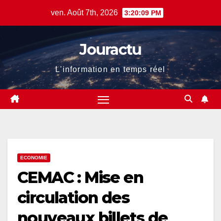
Skip
ven. Août 7th, 2026
3:20:10 PM
to
content
Jouractu
L'information en temps réel
ECONOMIE
CEMAC : Mise en
circulation des
nouveaux billets de