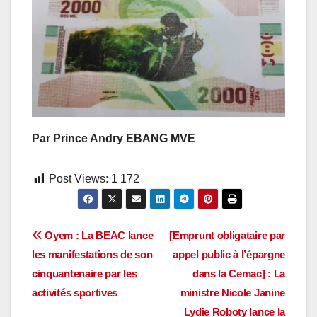
Par Prince Andry EBANG MVE
Post Views:
1 172
Navigation
Oyem : La BEAC lance
[Emprunt obligataire par
les manifestations de son
appel public à l’épargne
de
cinquantenaire par les
dans la Cemac] : La
l’article
activités sportives
ministre Nicole Janine
Lydie Roboty lance la