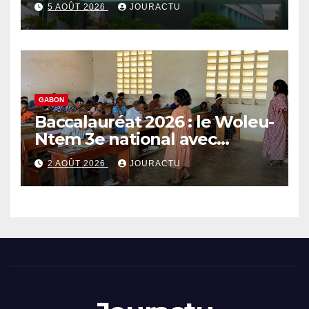
5 AOÛT 2026
JOURACTU
GABON
Baccalauréat 2026 : le Woleu-
Ntem 3e national avec
89,64% de taux de réussite
2 AOÛT 2026
JOURACTU