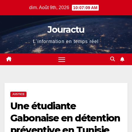
Skip
dim. Août 9th, 2026
10:07:10 AM
to
content
Jouractu
L'information en temps réel
JUSTICE
Une étudiante
Gabonaise en détention
préventive en Tunisie