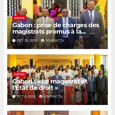
JUSTICE
Gabon : prise de charges des
magistrats promus à la
Chambre provinciale des
OCT 29, 2025
JOURACTU
comptes d’Oyem
JUSTICE
Gabon : « Le magistrat et
l’État de droit »
OCT 8, 2025
JOURACTU