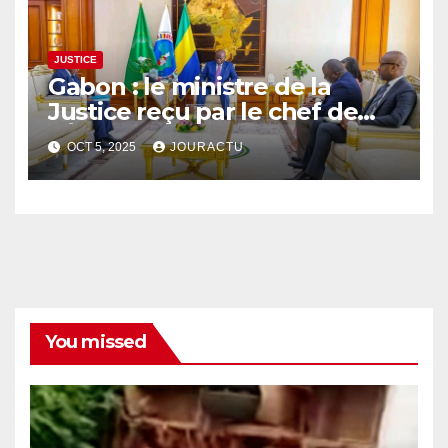
JUSTICE
Gabon : le ministre de la
Justice reçu par le chef de
l’État
OCT 5, 2025
JOURACTU
You missed