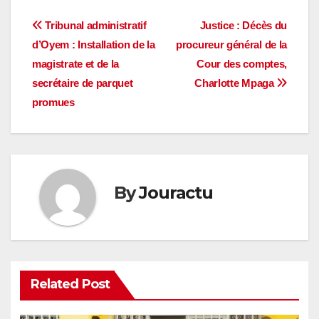
Navigation
Tribunal administratif
Justice : Décès du
d’Oyem : Installation de la
procureur général de la
de
magistrate et de la
Cour des comptes,
l’article
secrétaire de parquet
Charlotte Mpaga
promues
By
Jouractu
Related Post