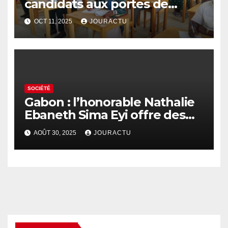
candidats aux portes de
l’Ecole nationale de
OCT 11, 2025
JOURACTU
développement rural d’Oyem
SOCIÉTÉ
Gabon : l’honorable Nathalie
Ebaneth Sima Eyi offre des
ordinateurs aux détenus de
AOÛT 30, 2025
JOURACTU
la prison d’Oyem