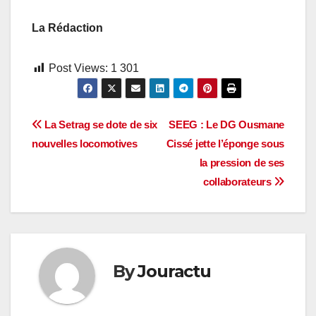
La Rédaction
Post Views:
1 301
Navigation
La Setrag se dote de six
SEEG : Le DG Ousmane
nouvelles locomotives
Cissé jette l’éponge sous
de
la pression de ses
l’article
collaborateurs
By
Jouractu