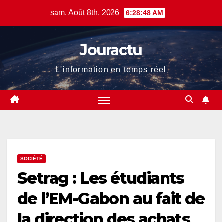
Skip
sam. Août 8th, 2026
6:28:49 AM
to
content
Jouractu
L'information en temps réel
SOCIÉTÉ
Setrag : Les étudiants
de l’EM-Gabon au fait de
la direction des achats