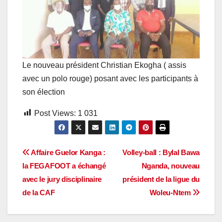
Le nouveau président Christian Ekogha ( assis
avec un polo rouge) posant avec les participants à
son élection
Post Views:
1 031
Navigation
Affaire Guelor Kanga :
Volley-ball : Bylal Bawa
la FEGAFOOT a échangé
Nganda, nouveau
de
avec le jury disciplinaire
président de la ligue du
l’article
de la CAF
Woleu-Ntem