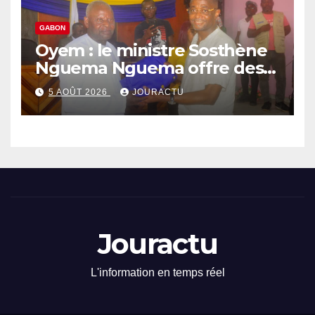
GABON
Oyem : le ministre Sosthène
Nguema Nguema offre des
nouvelles tenues aux chefs
5 AOÛT 2026
JOURACTU
de quartiers
Jouractu
L'information en temps réel