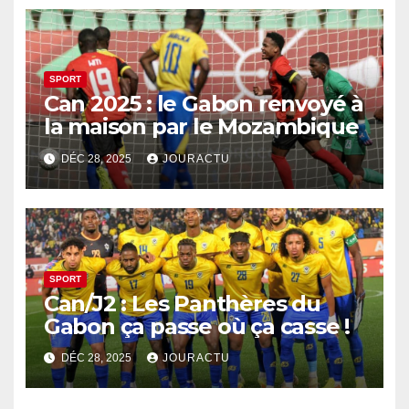
SPORT
Can 2025 : le Gabon renvoyé à
la maison par le Mozambique
DÉC 28, 2025
JOURACTU
SPORT
Can/J2 : Les Panthères du
Gabon ça passe où ça casse !
DÉC 28, 2025
JOURACTU