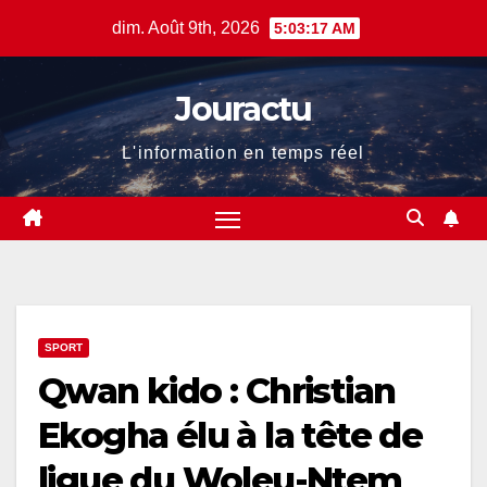
Skip
dim. Août 9th, 2026
5:03:18 AM
to
content
Jouractu
L'information en temps réel
SPORT
Qwan kido : Christian
Ekogha élu à la tête de
ligue du Woleu-Ntem