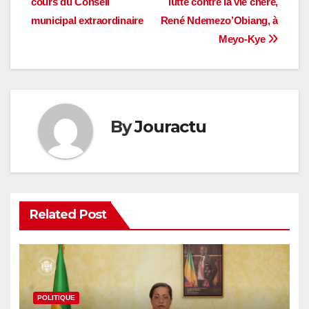
l’article
cours du Conseil
lutte contre la vie chère,
municipal extraordinaire
René Ndemezo’Obiang, à
Meyo-Kye
By
Jouractu
Related Post
POLITIQUE