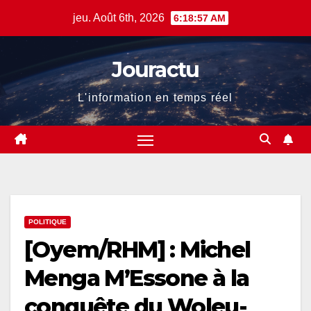
Skip
jeu. Août 6th, 2026
6:18:59 AM
to
content
Jouractu
L'information en temps réel
POLITIQUE
[Oyem/RHM] : Michel
Menga M’Essone à la
conquête du Woleu-