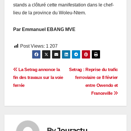
stands a clôturé cette manifestation dans le chef-
lieu de la province du Woleu-Ntem.
Par Emmanuel EBANG MVE
Post Views:
1 207
Navigation
La Setrag annonce la
Setrag : Reprise du trafic
fin des travaux sur la voie
ferroviaire ce 8 février
de
ferrée
entre Owendo et
l’article
Franceville
By
Jouractu