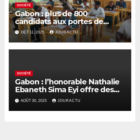
SOCIÉTÉ
Gabon : plus de 800
candidats aux portes de
l’Ecole nationale de
OCT 11, 2025
JOURACTU
développement rural d’Oyem
SOCIÉTÉ
Gabon : l’honorable Nathalie
Ebaneth Sima Eyi offre des
ordinateurs aux détenus de
AOÛT 30, 2025
JOURACTU
la prison d’Oyem