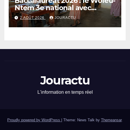
Baccalauréat 2026 : le Woleu-
Ntem 3e national avec
89,64% de taux de réussite
2 AOÛT 2026
JOURACTU
Jouractu
L'information en temps réel
Proudly powered by WordPress
|
Theme: News Talk by
Themeansar
.