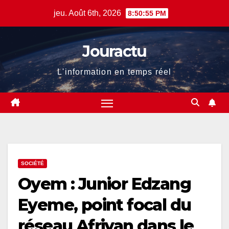
Skip
jeu. Août 6th, 2026
8:50:56 PM
to
content
Jouractu
L'information en temps réel
SOCIÉTÉ
Oyem : Junior Edzang
Eyeme, point focal du
réseau Afriyan dans le