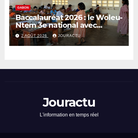
GABON
Baccalauréat 2026 : le Woleu-
Ntem 3e national avec
89,64% de taux de réussite
2 AOÛT 2026
JOURACTU
Jouractu
L'information en temps réel