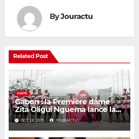
By
Jouractu
Related Post
SANTÉ
Gabon : la Première dame
Zita Oligui Nguema lance la
campagne Octobre rose à la
OCT 16, 2025
JOURACTU
« Maison Georges Rawiri »