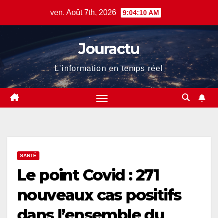
Skip
ven. Août 7th, 2026
9:04:10 AM
to
content
Jouractu
L'information en temps réel
SANTÉ
Le point Covid : 271
nouveaux cas positifs
dans l’ensemble du