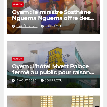
GABON
Oyem : le ministre Sosthène
Nguema Nguema offre des
nouvelles tenues aux chefs
5 AOÛT 2026
JOURACTU
de quartiers
GABON
Oyem : l’hôtel Mvett Palace
fermé au public pour raison
des travaux
5 AOÛT 2026
JOURACTU