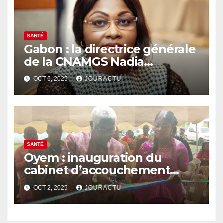
SANTÉ
Gabon : la directrice générale
de la CNAMGS Nadia
Christelle Koye suspendue de
OCT 6, 2025
JOURACTU
ses fonctions
SANTÉ
Oyem : inauguration du
cabinet d’accouchement
« Bikasse nouvelle alliance » à
OCT 2, 2025
JOURACTU
Nkeng-Akok