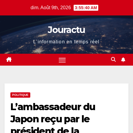
Skip
dim. Août 9th, 2026
3:55:41 AM
to
content
Jouractu
L'information en temps réel
POLITIQUE
L’ambassadeur du
Japon reçu par le
président de la