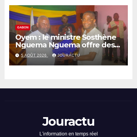
GABON
Oyem : le ministre Sosthène
Nguema Nguema offre des
nouvelles tenues aux chefs
5 AOÛT 2026
JOURACTU
de quartiers
Jouractu
L'information en temps réel