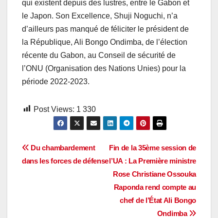
qui existent depuis des lustres, entre le Gabon et
le Japon. Son Excellence, Shuji Noguchi, n’a
d’ailleurs pas manqué de féliciter le président de
la République, Ali Bongo Ondimba, de l’élection
récente du Gabon, au Conseil de sécurité de
l’ONU (Organisation des Nations Unies) pour la
période 2022-2023.
Post Views:
1 330
Navigation
Du chambardement
Fin de la 35ème session de
dans les forces de défense
l’UA : La Première ministre
de
Rose Christiane Ossouka
l’article
Raponda rend compte au
chef de l’État Ali Bongo
Ondimba