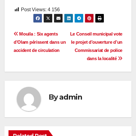
Post Views:
4 156
Navigation
Mouila : Six agents
Le Conseil municipal vote
d’Olam périssent dans un
le projet d’ouverture d’un
de
accident de circulation
Commissariat de police
l’article
dans la localité
By
admin
Related Post