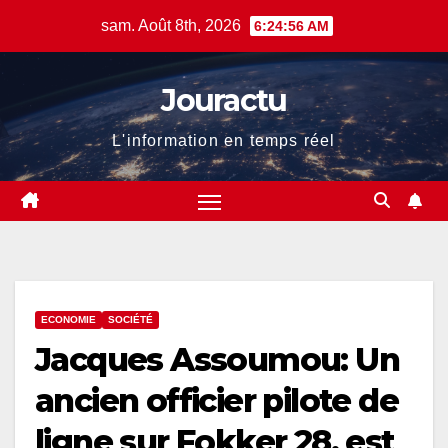
Skip
sam. Août 8th, 2026
6:24:57 AM
to
content
Jouractu
L'information en temps réel
ECONOMIE
SOCIÉTÉ
Jacques Assoumou: Un
ancien officier pilote de
ligne sur Fokker 28, est