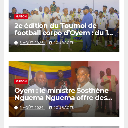
GABON
2e édition du Tournoi de
football corpo d’Oyem : du 12
septembre au 3 octobre 2026
6 AOÛT 2026
JOURACTU
GABON
Oyem : le ministre Sosthène
Nguema Nguema offre des
nouvelles tenues aux chefs
5 AOÛT 2026
JOURACTU
de quartiers