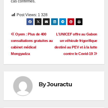
cas confirmés.
Post Views:
1 328
Navigation
Oyem : Plus de 400
L’UNICEF offre au Gabon
consultations gratuites au
un véhicule frigorifique
de
cabinet médical
destiné au PEV et à la lutte
l’article
Mongyadza
contre le Covid-19
By
Jouractu