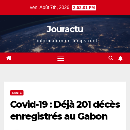
Skip
ven. Août 7th, 2026
2:52:02 PM
to
content
Jouractu
L'information en temps réel
SANTÉ
Covid-19 : Déjà 201 décès
enregistrés au Gabon