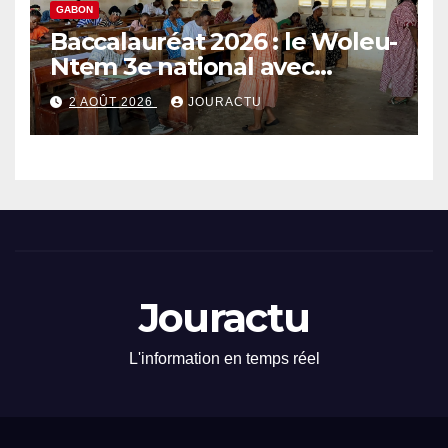
GABON
Baccalauréat 2026 : le Woleu-
Ntem 3e national avec
89,64% de taux de réussite
2 AOÛT 2026
JOURACTU
Jouractu
L'information en temps réel