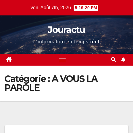
Skip
ven. Août 7th, 2026
5:19:21 PM
to
content
Jouractu
L'information en temps réel
Catégorie :
A VOUS LA
PAROLE