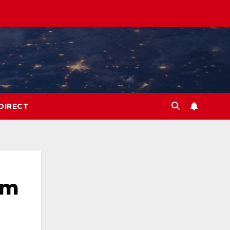
DIRECT
om