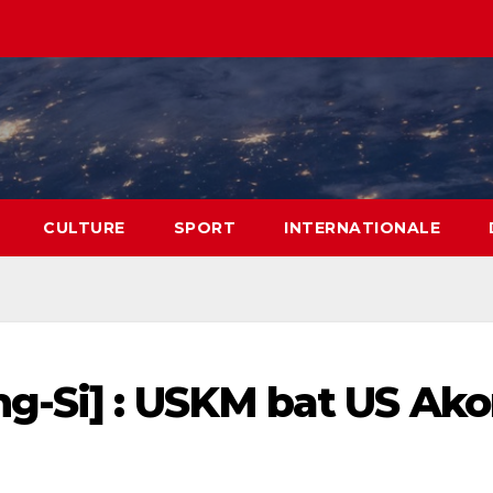
CULTURE
SPORT
INTERNATIONALE
g-Si] : USKM bat US Ak