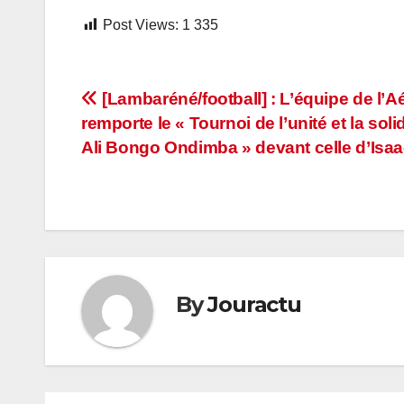
Post Views:
1 335
Navigation
[Lambaréné/football] : L’équipe de l’A
remporte le « Tournoi de l’unité et la soli
de
Ali Bongo Ondimba » devant celle d’Isa
l’article
By
Jouractu