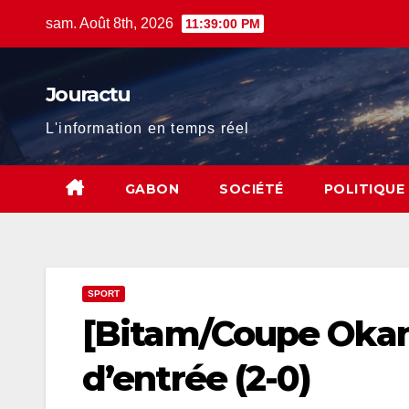
Skip
sam. Août 8th, 2026
11:39:01 PM
to
content
Jouractu
L'information en temps réel
GABON
SOCIÉTÉ
POLITIQUE
SPORT
[Bitam/Coupe Okan
d’entrée (2-0)