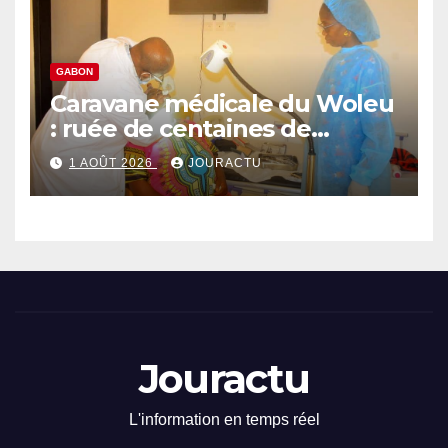
GABON
Caravane médicale du Woleu
: ruée de centaines de
malades vers Zogongone
1 AOÛT 2026
JOURACTU
Jouractu
L'information en temps réel