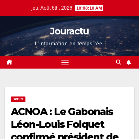
Skip
jeu. Août 6th, 2026
10:08:11 AM
to
content
Jouractu
L'information en temps réel
SPORT
ACNOA : Le Gabonais
Léon-Louis Folquet
confirmé président de