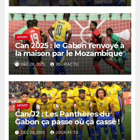
SPORT
Can 2025 : le Gabon renvoyé à
la maison par le Mozambique
DÉC 28, 2025
JOURACTU
SPORT
Can/J2 : Les Panthères du
Gabon ça passe où ça casse !
DÉC 28, 2025
JOURACTU