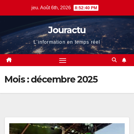
Skip
jeu. Août 6th, 2026
8:52:41 PM
to
content
Jouractu
L'information en temps réel
Mois :
décembre 2025