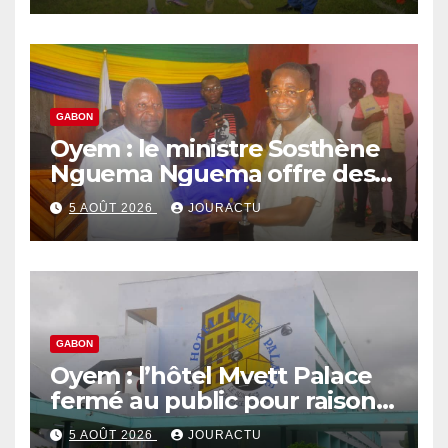
GABON
Oyem : le ministre Sosthène
Nguema Nguema offre des
nouvelles tenues aux chefs
5 AOÛT 2026
JOURACTU
de quartiers
GABON
Oyem : l’hôtel Mvett Palace
fermé au public pour raison
des travaux
5 AOÛT 2026
JOURACTU