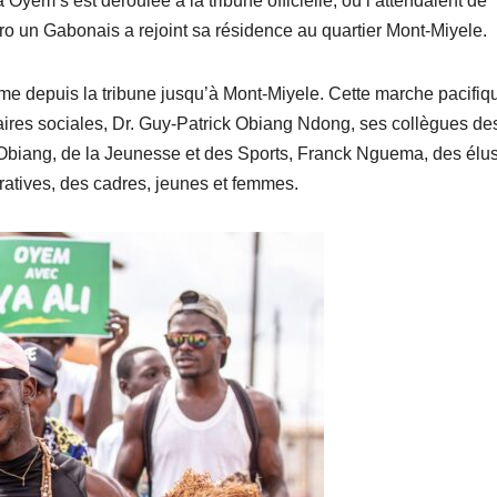
 Oyem s’est déroulée à la tribune officielle, où l’attendaient de
o un Gabonais a rejoint sa résidence au quartier Mont-Miyele.
tume depuis la tribune jusqu’à Mont-Miyele. Cette marche pacifiq
ffaires sociales, Dr. Guy-Patrick Obiang Ndong, ses collègues de
Obiang, de la Jeunesse et des Sports, Franck Nguema, des élu
tratives, des cadres, jeunes et femmes.