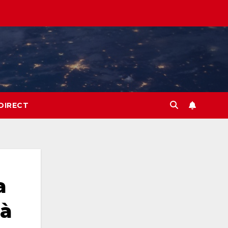
DIRECT
a
 à