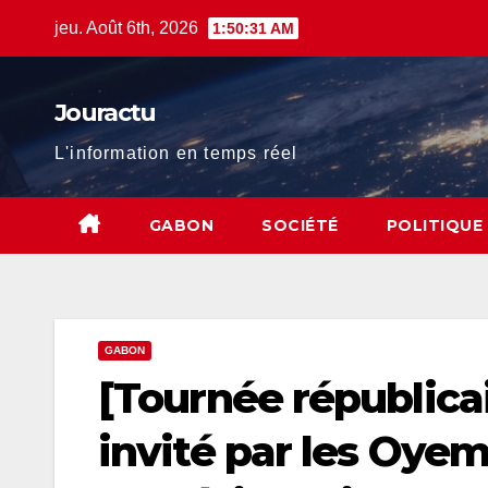
Skip
jeu. Août 6th, 2026
1:50:33 AM
to
content
Jouractu
L'information en temps réel
GABON
SOCIÉTÉ
POLITIQUE
GABON
[Tournée républica
invité par les Oyem