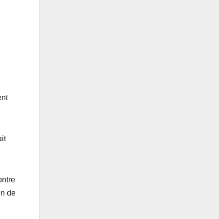
ent
it
ontre
on de