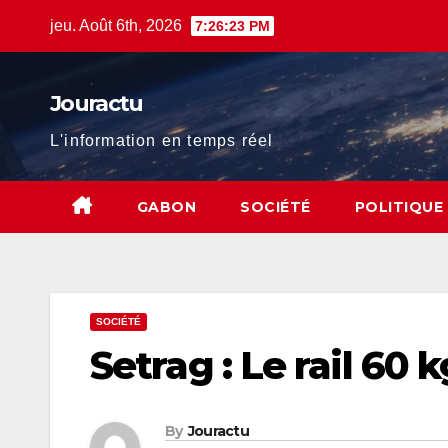
Skip
jeu. Août 6th, 2026
7:26:24 PM
to
content
Jouractu
L'information en temps réel
GABON
SOCIÉTÉ
POLITIQUE
SOCIÉTÉ
Setrag : Le rail 60
By
Jouractu