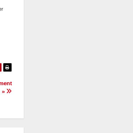
er
ement
s »