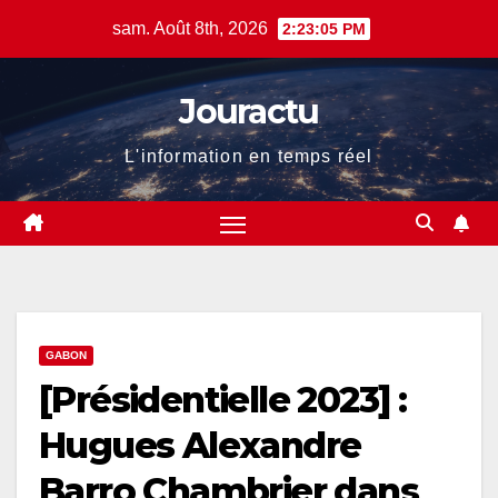
Skip
sam. Août 8th, 2026
2:23:06 PM
to
content
Jouractu
L'information en temps réel
GABON
[Présidentielle 2023] :
Hugues Alexandre
Barro Chambrier dans