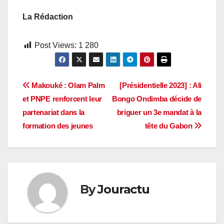
La Rédaction
Post Views:
1 280
Navigation
Makouké : Olam Palm
[Présidentielle 2023] : Ali
et PNPE renforcent leur
Bongo Ondimba décide de
de
partenariat dans la
briguer un 3e mandat à la
l’article
formation des jeunes
tête du Gabon
By
Jouractu