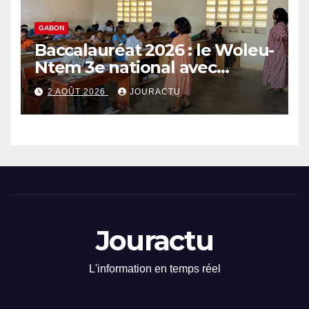
GABON
Baccalauréat 2026 : le Woleu-
Ntem 3e national avec
89,64% de taux de réussite
2 AOÛT 2026
JOURACTU
Jouractu
L'information en temps réel