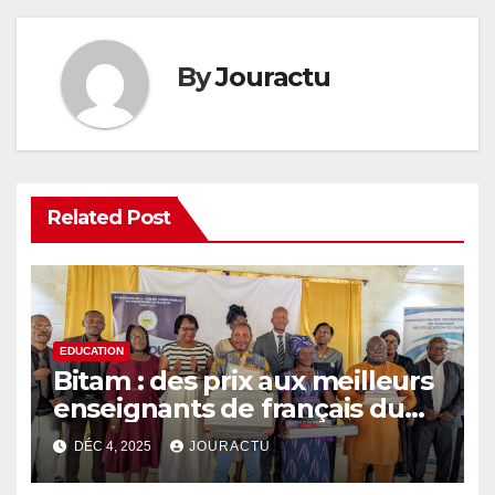
By
Jouractu
Related Post
EDUCATION
Bitam : des prix aux meilleurs
enseignants de français du
Gabon
DÉC 4, 2025
JOURACTU