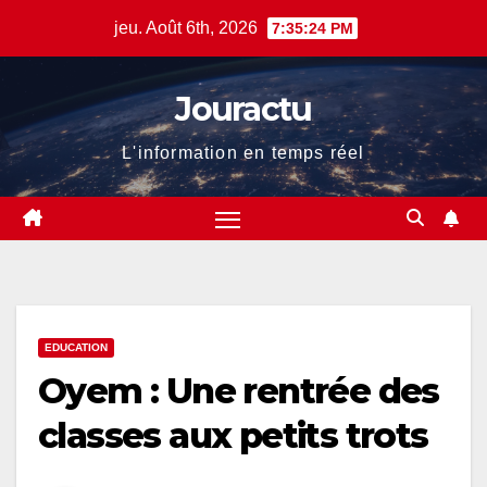
Skip
jeu. Août 6th, 2026
7:35:25 PM
to
content
Jouractu
L'information en temps réel
EDUCATION
Oyem : Une rentrée des
classes aux petits trots