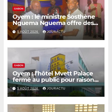
GABON
Oyem : le ministre Sosthène
Nguema Nguema offre des
nouvelles tenues aux chefs
5 AOÛT 2026
JOURACTU
de quartiers
GABON
Oyem : l’hôtel Mvett Palace
fermé au public pour raison
des travaux
5 AOÛT 2026
JOURACTU