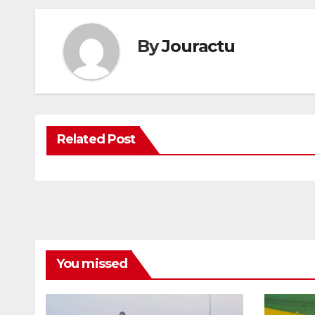
By
Jouractu
Related Post
You missed