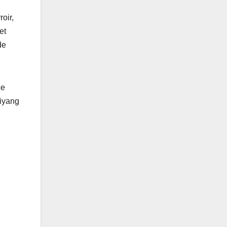
oir,
et
de
ce
Biyang