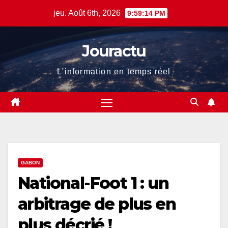
Skip
jeu. Août 6th, 2026
9:59:15 PM
to
content
Jouractu
L'information en temps réel
GABON
National-Foot 1 : un
arbitrage de plus en
plus décrié !