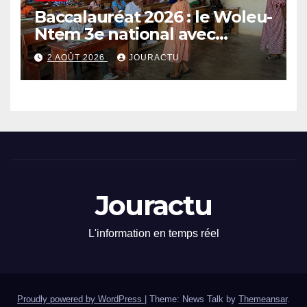
Baccalauréat 2026 : le Woleu-
Ntem 3e national avec
89,64% de taux de réussite
2 AOÛT 2026
JOURACTU
Jouractu
L'information en temps réel
Proudly powered by WordPress
|
Theme: News Talk by
Themeansar
.