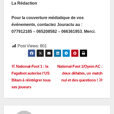
La Rédaction
Pour la couverture médiatique de vos
événements, contactez Jouractu au :
077912185 – 065208582 – 066361953. Merci.
Post Views:
801
Navigation
National-Foot 1 : la
National-Foot 1/Oyem AC :
Fegafoot autorise l’US
deux défaites, un match
de
Bitam à réintégrer tous
nul et des questions !
l’article
ses joueurs