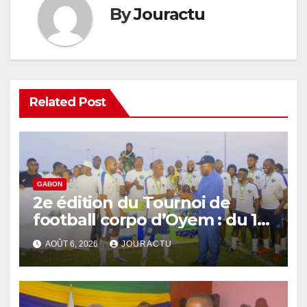
By
Jouractu
Related Post
GABON
2e édition du Tournoi de
football corpo d’Oyem : du 12
septembre au 3 octobre 2026
AOÛT 6, 2026
JOURACTU