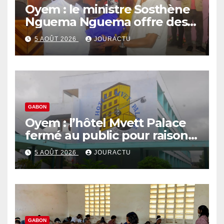
Oyem : le ministre Sosthène
Nguema Nguema offre des
nouvelles tenues aux chefs
5 AOÛT 2026
JOURACTU
de quartiers
GABON
Oyem : l’hôtel Mvett Palace
fermé au public pour raison
des travaux
5 AOÛT 2026
JOURACTU
GABON