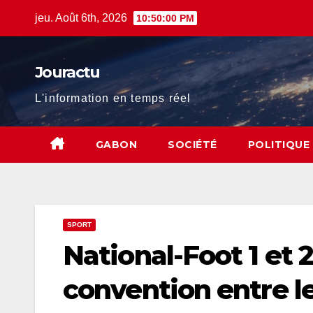
Skip
jeu. Août 6th, 2026
10:50:01 PM
to
content
Jouractu
L'information en temps réel
GABON
SOCIÉTÉ
POLITIQUE
SPORT
National-Foot 1 et 
convention entre le