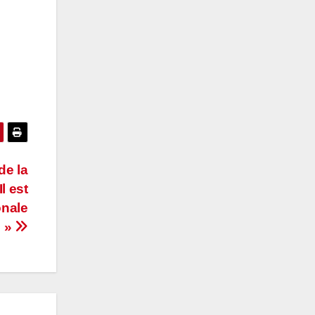
de la
l est
onale
e »