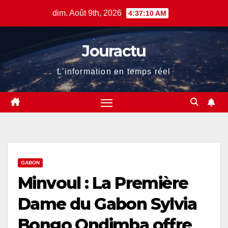
Skip
dim. Août 9th, 2026
4:37:11 AM
to
content
Jouractu
L'information en temps réel
GABON
Minvoul : La Première
Dame du Gabon Sylvia
Bongo Ondimba offre