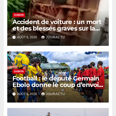
GABON
Accident de voiture : un mort
et des blessés graves sur la
route économique
AOÛT 9, 2026
JOURACTU
GABON
Football : le député Germain
Ebolo donne le coup d’envoi
du Tournoi Pierre Claver
AOÛT 8, 2026
JOURACTU
Zeng Ebome