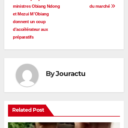
de
ministres Obiang Ndong
du marché
l’article
et Mezui M’Obiang
donnent un coup
d’accélérateur aux
préparatifs
By
Jouractu
Related Post