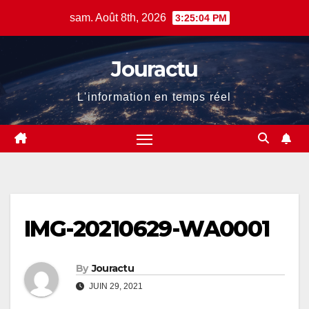
Skip
sam. Août 8th, 2026
3:25:04 PM
to
content
Jouractu
L'information en temps réel
IMG-20210629-WA0001
By
Jouractu
JUIN 29, 2021