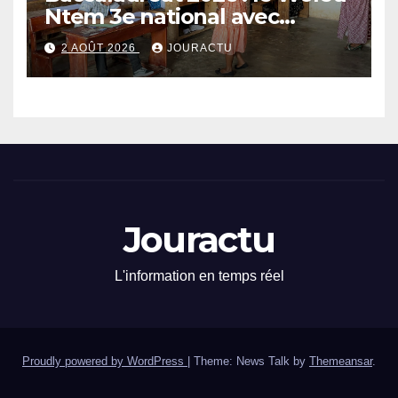
Ntem 3e national avec
89,64% de taux de réussite
2 AOÛT 2026
JOURACTU
Jouractu
L'information en temps réel
Proudly powered by WordPress
|
Theme: News Talk by
Themeansar
.