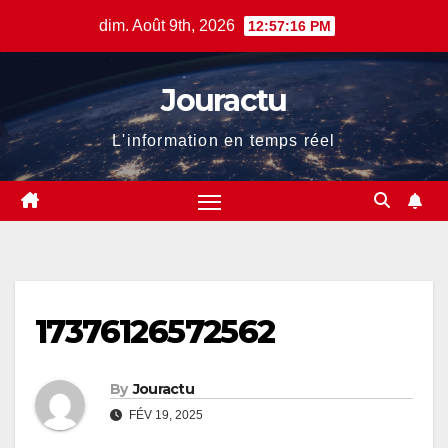
Skip
dim. Août 9th, 2026
12:57:16 PM
to
content
Jouractu
L'information en temps réel
17376126572562
By
Jouractu
FÉV 19, 2025