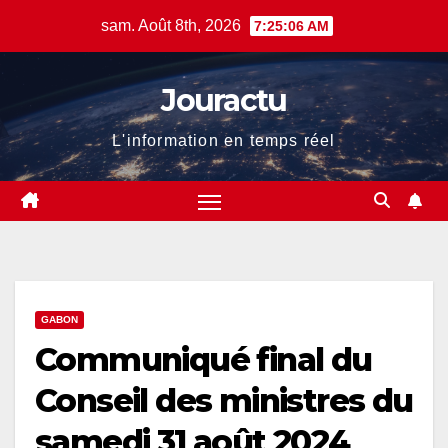
Skip
sam. Août 8th, 2026
7:25:07 AM
to
content
Jouractu
L'information en temps réel
GABON
Communiqué final du
Conseil des ministres du
samedi 31 août 2024