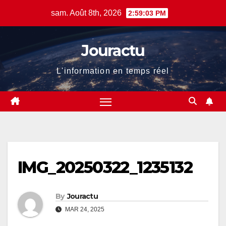
Skip
sam. Août 8th, 2026
2:59:04 PM
to
content
Jouractu
L'information en temps réel
IMG_20250322_1235132
By
Jouractu
MAR 24, 2025