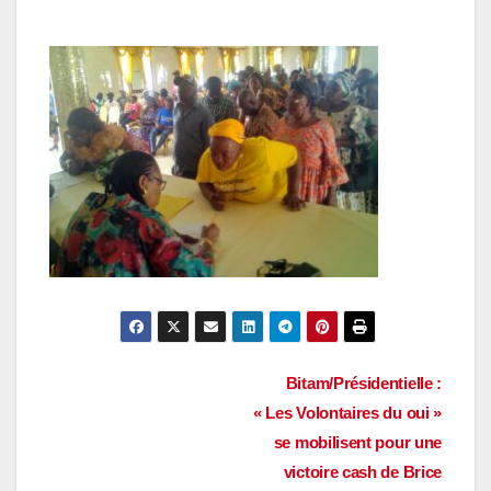
Navigation
Bitam/Présidentielle :
« Les Volontaires du oui »
de
se mobilisent pour une
l’article
victoire cash de Brice