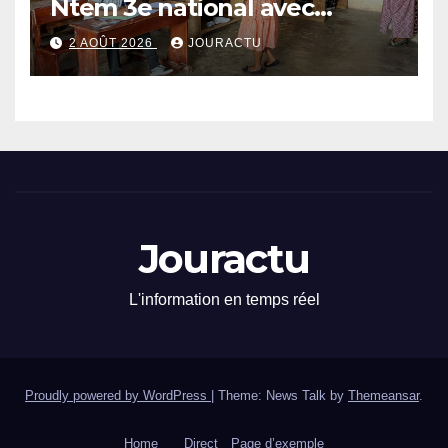
Ntem 3e national avec
89,64% de taux de réussite
2 AOÛT 2026
JOURACTU
Jouractu
L'information en temps réel
Proudly powered by WordPress
|
Theme: News Talk by
Themeansar
.
Home
Direct
Page d’exemple