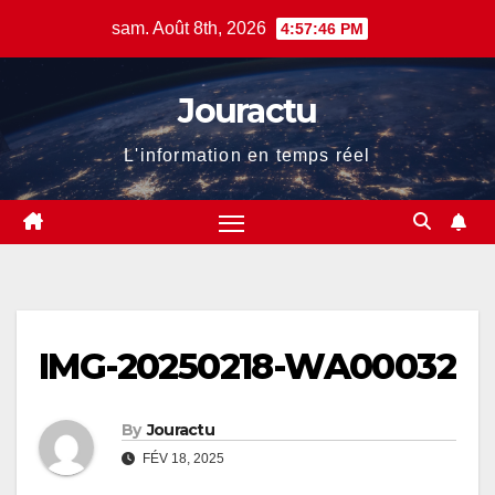
Skip
sam. Août 8th, 2026
4:57:46 PM
to
content
Jouractu
L'information en temps réel
IMG-20250218-WA00032
By
Jouractu
FÉV 18, 2025