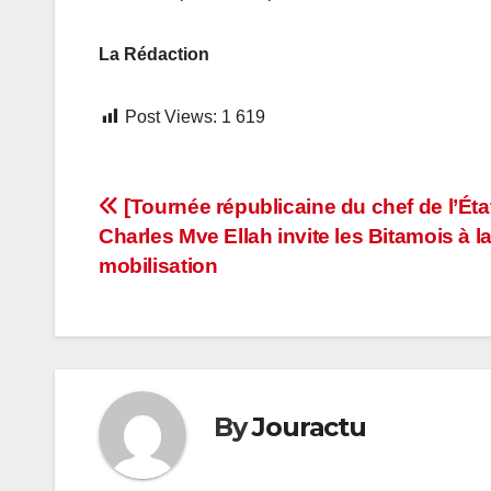
La Rédaction
Post Views:
1 619
Navigation
[Tournée républicaine du chef de l’État
Charles Mve Ellah invite les Bitamois à l
de
mobilisation
l’article
By
Jouractu