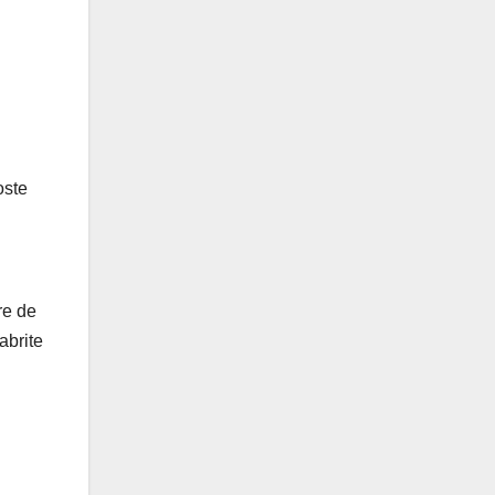
oste
re de
abrite