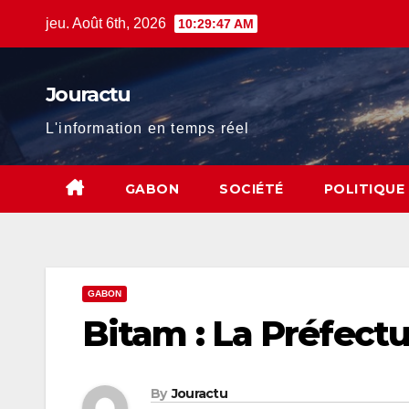
Skip
jeu. Août 6th, 2026
10:29:49 AM
to
content
Jouractu
L'information en temps réel
GABON
SOCIÉTÉ
POLITIQUE
GABON
Bitam : La Préfect
By
Jouractu