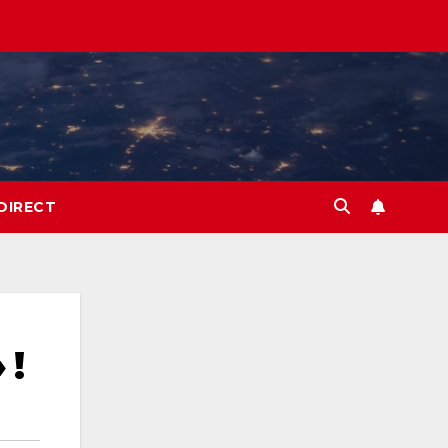
DIRECT
 !