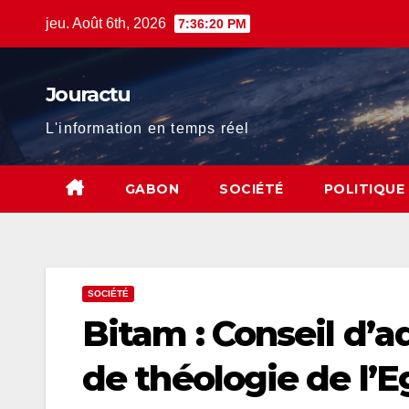
Skip
jeu. Août 6th, 2026
7:36:22 PM
to
content
Jouractu
L'information en temps réel
GABON
SOCIÉTÉ
POLITIQUE
SOCIÉTÉ
Bitam : Conseil d’a
de théologie de l’E