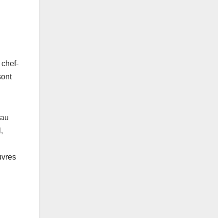
 chef-
sont
eau
,
uvres