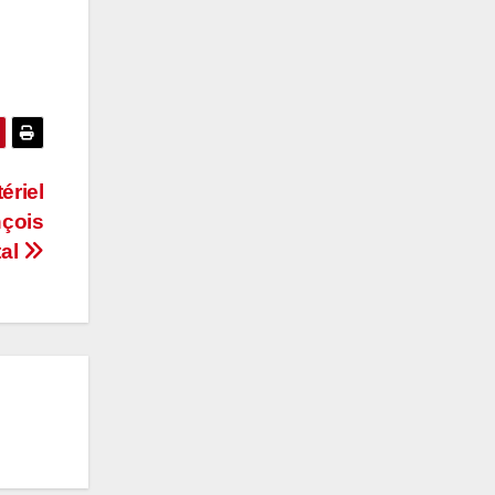
ériel
nçois
tal