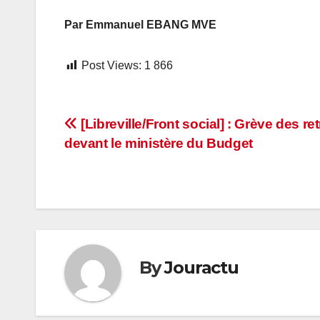
Par Emmanuel EBANG MVE
Post Views:
1 866
Navigation
[Libreville/Front social] : Grève des ret
devant le ministère du Budget
de
l’article
By
Jouractu